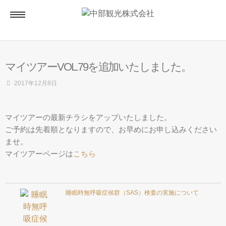
ホーム
マイツアーVOL.79を追加いたしました。
貸切バス
2017年12月8日
貸切バス専用見積りページ
マイツアーの最新チラシをアップいたしました。
ご予約は先着順となりますので、お早めにお申し込みください
ませ。
マイツアー
マイツアーページは
こちら
アクセス
睡眠時無呼吸症候群（SAS）検査の実施について