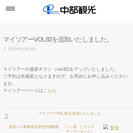
ホーム
マイツアーVOL.82を追加いたしました。
貸切バス
2018年11月14日
貸切バス専用見積りページ
マイツアーの最新チラシ（vol.82)をアップいたしました。
ご予約は先着順となりますので、お早めにお申し込みください
ませ。
マイツアー
マイツアーページは
こちら
アクセス
マイツアーVOL.81を追加いたしました。
貸切バス事業者安全性評価制度、「二ッ星」にランク
アップしました。