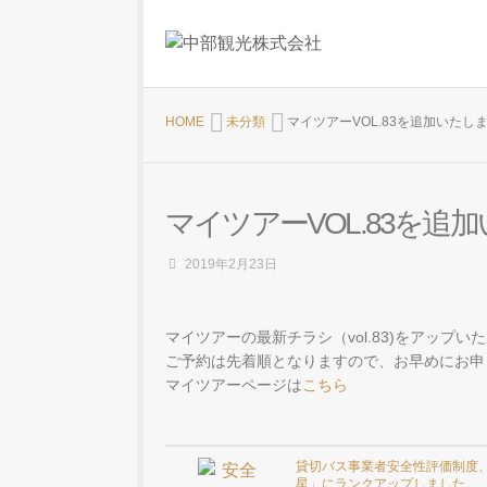
HOME
未分類
マイツアーVOL.83を追加いたし
マイツアーVOL.83を追
2019年2月23日
マイツアーの最新チラシ（vol.83)をアップい
ご予約は先着順となりますので、お早めにお申
マイツアーページは
こちら
貸切バス事業者安全性評価制度
星」にランクアップしました。