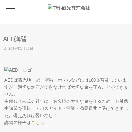
ホーム
AED講習
貸切バス
2017年1月26日
貸切バス専用見積りページ
AEDは観光地・駅・空港・ホテルなどには100％普及していま
マイツアー
すが、適切な対応ができなければ大切な命を守ることができま
せん。
中部観光株式会社では、お客様の大切な命を守るため、心肺蘇
生講習を運転士・バスガイド・営業・添乗員共に受けてきまし
アクセス
た。備えあれば憂いなし！
講習の様子は
こちら