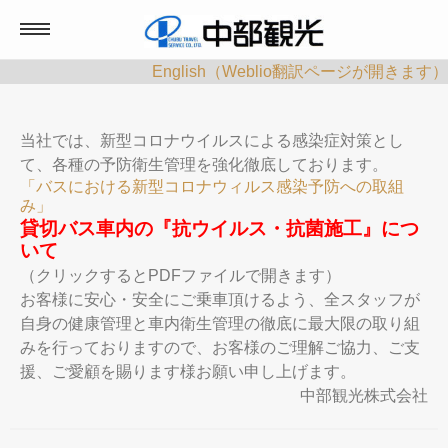
English（Weblio翻訳ページが開きます）
ホーム
当社では、新型コロナウイルスによる感染症対策とし
貸切バス
て、各種の予防衛生管理を強化徹底しております。
「バスにおける新型コロナウィルス感染予防への取組
み」
貸切バス専用見積りページ
貸切バス車内の『抗ウイルス・抗菌施工』につ
いて
（クリックするとPDFファイルで開きます）
マイツアー
お客様に安心・安全にご乗車頂けるよう、全スタッフが
自身の健康管理と車内衛生管理の徹底に最大限の取り組
みを行っておりますので、お客様のご理解ご協力、ご支
援、ご愛顧を賜ります様お願い申し上げます。
アクセス
中部観光株式会社